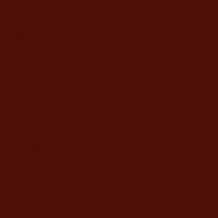
זמירות שבת
ספרי קידוש
סידורי תפילה
חומשים
תהילים
חגים
תפילות ותחינות
מבצעים
צור קשר
מידע
מדיניות החנות
משלוח ואחריות
מחיר לגלופה
תשלום
משרדי החברה