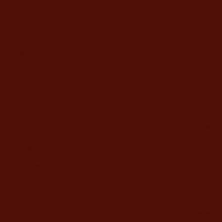
זמירות שבת
ספרי קידוש
סידורי תפילה
חומשים
תהילים
חגים
תפילות ותחינות
מבצעים
צור קשר
מידע
מדיניות החנות
משלוח ואחריות
מחיר לגלופה
תשלום
משרדי החברה