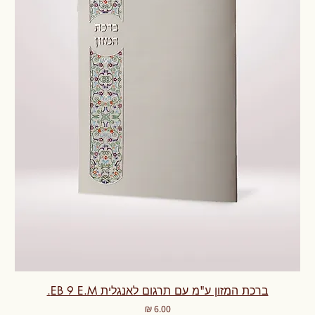
ברכת המזון ע"מ עם תרגום לאנגלית EB 9 E.M.
מחיר