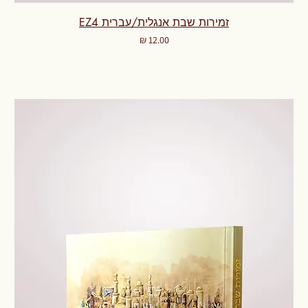
זמירות שבת אנגלית/עברית EZ4
מחיר