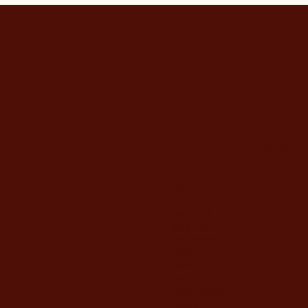
הוצאת יהלום
חנות
דף הבית
אודותינו
ברכונים
זמירות שבת
ספרי קידוש
סידורי תפילה
חומשים
תהילים
חגים
תפילות ותחינות
מבצעים