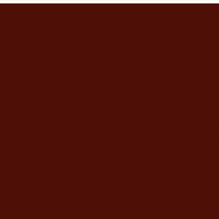
משרדי החברה
ות החנות
דוד ילין 48, ירושלים
ואחריות
מענה טלפוני בימים א'-ה' בשעות 9:00-19:00
 לגלופה
02-5373077
תשלום
yahalomavi@gmail.com