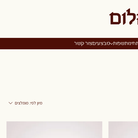
לום
חינות
שפות
מבצעים
צור קשר
מיון לפי:
מומלצים