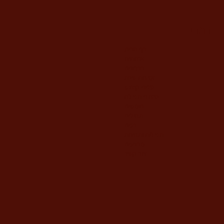
מחיר
חנות
דף הבית
אודותינו
ברכונים
זמירות שבת
ספרי קידוש
סידורי תפילה
חומשים
תהילים
חגים
תפילות ותחינות
מבצעים
צור קשר