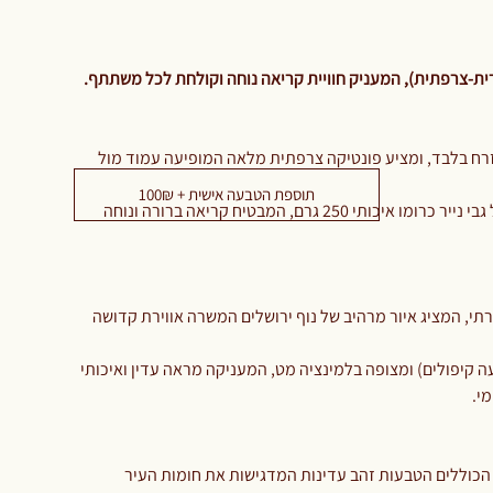
רית-צרפתית), המעניק חוויית קריאה נוחה וקולחת לכל משתתף.
רח בלבד, ומציע פונטיקה צרפתית מלאה המופיעה עמוד מול
תוספת הטבעה אישית + 100₪
התוכן מודפס בשני צבעים על גבי נייר כרומו איכותי 250 גרם, המבטיח קריאה ברורה ונוחה
קרתי, המציג איור מרהיב של נוף ירושלים המשרה אווירת קדושה
 קיפולים) ומצופה בלמינציה מט, המעניקה מראה עדין ואיכותי
י.
 הכוללים הטבעות זהב עדינות המדגישות את חומות העיר