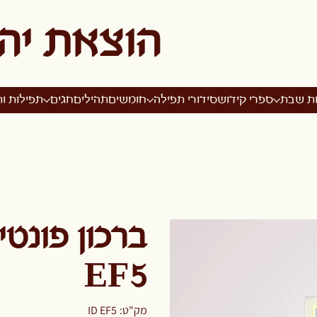
הוצאת יה
ות שבת
ספרי קידוש
סידורי תפילה
חומשים
תהילים
חגים
תפילות ות
ברכון פונט
EF5
מק"ט
מק"ט:
ID EF5
ID