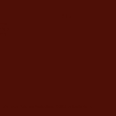
מידע
מדיני
משלוח 
מחיר
הוצאת יהלום Yahalom Productions | © 2025 by Studio Momo