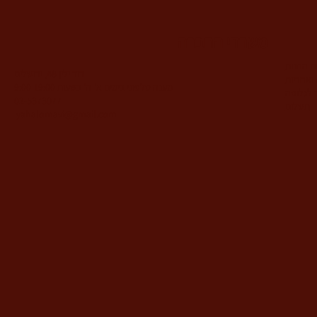
משרדי החברה
ות החנות
דוד ילין 48, ירושלים
ואחריות
מענה טלפוני בימים א'-ה' בשעות 9:00-19:00
 לגלופה
02-5373077
תשלום
yahalomavi@gmail.com