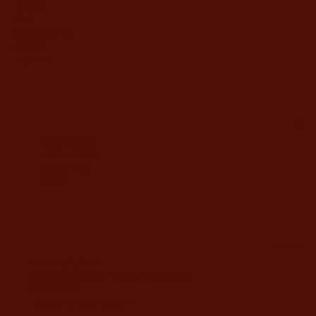
תהילים
חגים
תפילות ותחינות
מבצעים
צור קשר
מידע
מדיניות החנות
משלוח ואחריות
מחיר לגלופה
תשלום
משרדי החברה
דוד ילין 48, ירושלים
מענה טלפוני בימים א'-ה' בשעות 9:00-19:00
02-5373077
yahalomavi@gmail.com