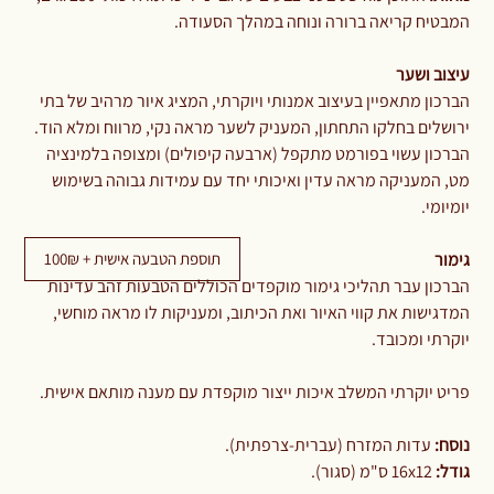
המבטיח קריאה ברורה ונוחה במהלך הסעודה.
עיצוב ושער
הברכון מתאפיין בעיצוב אמנותי ויוקרתי, המציג איור מרהיב של בתי
ירושלים בחלקו התחתון, המעניק לשער מראה נקי, מרווח ומלא הוד.
הברכון עשוי בפורמט מתקפל (ארבעה קיפולים) ומצופה בלמינציה
מט, המעניקה מראה עדין ואיכותי יחד עם עמידות גבוהה בשימוש
יומיומי.
תוספת הטבעה אישית + 100₪
גימור
הברכון עבר תהליכי גימור מוקפדים הכוללים הטבעות זהב עדינות
המדגישות את קווי האיור ואת הכיתוב, ומעניקות לו מראה מוחשי,
יוקרתי ומכובד.
פריט יוקרתי המשלב איכות ייצור מוקפדת עם מענה מותאם אישית.
נוסח:
עדות המזרח (עברית-צרפתית).
גודל:
16x12 ס"מ (סגור).