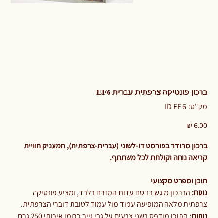
ברכון פונטיקה צרפתית עברית EF6
מק"ט
מק"ט:
ID EF 6
ID
EF
6
מחיר
ברכון מהודר בפורמט דו-לשוני (עברית-צרפתית), המעניק חוויית
קריאה נוחה וקולחת לכל משתתף.
תוכן ומפרט מקצועי
נוסח:
הברכון מוגש בנוסח עדות המזרח בלבד, ומציע פונטיקה
צרפתית מלאה המופיעה עמוד מול עמוד לטובת דוברי הצרפתית.
נוחות:
התוכן מודפס בשני צבעים על גבי נייר כרומו איכותי 250 גרם,