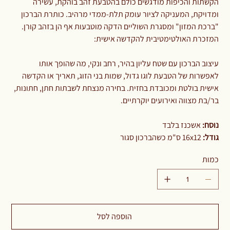
הקשתות והכיפות מודגשים כולם בהטבעת זהב בוהקת, עשירה
ומדויקת, המעניקה לציור עומק תלת-ממדי מרהיב. כותרת הברכון
"ברכת המזון" ומסגרת השוליים הדקה מוטבעות אף הן בזהב קורן.
המזכרת האולטימטיבית להקדשה אישית:
עיצוב הברכון עם שטח עליון בהיר, רחב ונקי, מה שהופך אותו
לאפשרות של הטבעת לוגו גדול, שמות בני הזוג, תאריך או הקדשה
אישית בולטת ומכובדת בחזית. בחירה מנצחת לשבתות חתן, חתונות,
בר/בת מצווה ואירועים יוקרתיים.
נוסח:
אשכנז בלבד
גודל:
16x12 ס"מ כשהברכון סגור
כמות
הוספה לסל