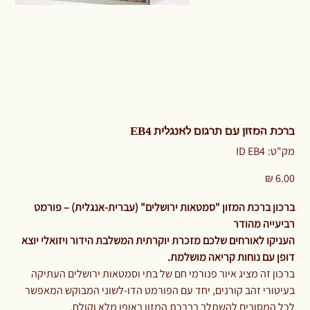
ברכת המזון עם תרגום לאנגלית EB4
מק"ט
מק"ט:
ID EB4
ID
EB4
מחיר
ברכון ברכת המזון "סמטאות ירושלים" (עברית-אנגלית) – פורמט
רביעייה מהודר
העניקו לאורחים שלכם מזכרת יוקרתית המשלבת הידור ויזואלי יוצא
דופן עם נוחות קריאה מושלמת.
ברכון זה מציג איור פנורמי חם של בתי וסמטאות ירושלים העתיקה
בעיטורי זהב קורנים, יחד עם הפורמט הדו-לשוני המבוקש המאפשר
לכל המסובים להשתלב בברכת המזון באופן מלא וקולח.