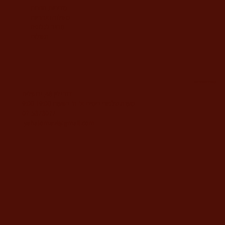
מדיניות החנות
משלוח ואחריות
מחיר לגלופה
תשלום
משרדי החברה
דוד ילין 48, ירושלים
מענה טלפוני בימים א'-ה' בשעות 9:00-19:00
02-5373077
yahalomavi@gmail.com