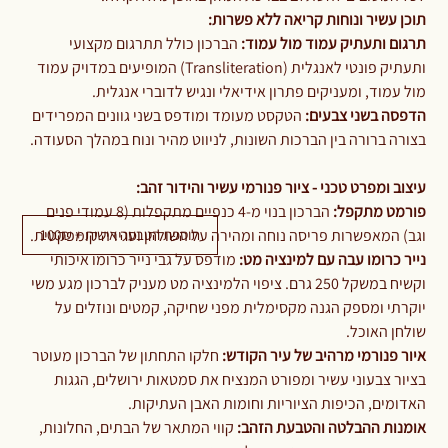
תוכן עשיר ונוחות קריאה ללא פשרות:
תרגום ותעתיק עמוד מול עמוד:
הברכון כולל תתרגום מקצועי
ותעתיק פונטי לאנגלית (Transliteration) המופיעים במדויק עמוד
מול עמוד, ומעניקים פתרון אידיאלי ונגיש לדוברי אנגלית.
הדפסה בשני צבעים:
הטקסט מעומד ומודפס בשני גוונים המפרידים
בצורה ברורה בין הברכות השונות, לניווט מהיר ונוח במהלך הסעודה.
עיצוב ומפרט טכני - ציור פנורמי עשיר והידור זהב:
פורמט מתקפל:
הברכון בנוי מ-4 כנפיים מתקפלות (8 עמודי פנים
תוספת הטבעה אישית + 100₪
וגב) המאפשרות פריסה נוחה ומהירה על השולחן וסגירה קומפקטית.
נייר כרומו עבה עם למינציה מט:
מודפס על גבי נייר כרומו איכותי
וקשיח במשקל 250 גרם. ציפוי הלמינציה מט מעניק לברכון מגע משי
יוקרתי ומספק הגנה מקסימלית מפני שחיקה, קמטים ונוזלים על
שולחן האוכל.
איור פנורמי מרהיב של עיר הקודש:
חלקו התחתון של הברכון מעוטר
בציור צבעוני עשיר ומפורט המנציח את סמטאות ירושלים, הגגות
האדומים, הכיפות הציוריות וחומות האבן העתיקות.
אומנות ההבלטה והטבעת הזהב:
קווי המתאר של הבתים, החלונות,