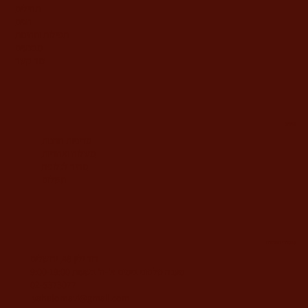
תהילים
חגים
תפילות ותחינות
מבצעים
צור קשר
מידע
מדיניות החנות
משלוח ואחריות
מחיר לגלופה
תשלום
משרדי החברה
דוד ילין 48, ירושלים
מענה טלפוני בימים א'-ה' בשעות 9:00-19:00
02-5373077
yahalomavi@gmail.com