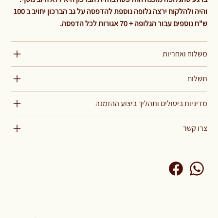
והיה ולהלקוח ירצה גלופה נוספת להדפסה על גב הברכון יחויב ב 100
ש"ח נוספים עבור הגלופה + 70 אגורות לכל הדפסה.
משלוח ואחריות
תַשְׁלוּם
מדיניות ביטולים ותהליך ביצוע ההזמנה
צרו קשר