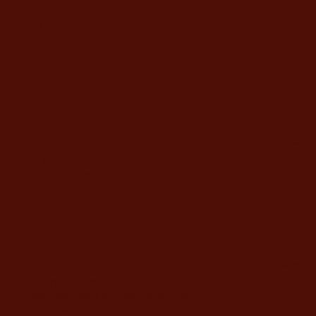
חומשים
תהילים
חגים
תפילות ותחינות
מבצעים
צור קשר
מידע
מדיניות החנות
משלוח ואחריות
מחיר לגלופה
תשלום
משרדי החברה
דוד ילין 48, ירושלים
מענה טלפוני בימים א'-ה' בשעות 9:00-19:00
02-5373077