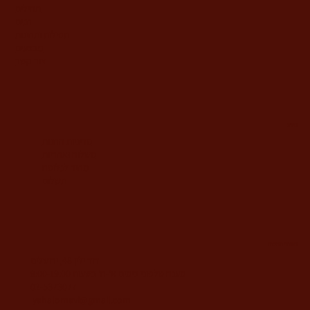
תהילים
חגים
תפילות ותחינות
מבצעים
צור קשר
מידע
מדיניות החנות
משלוח ואחריות
מחיר לגלופה
תשלום
משרדי החברה
דוד ילין 48, ירושלים
מענה טלפוני בימים א'-ה' בשעות 9:00-19:00
02-5373077
yahalomavi@gmail.com