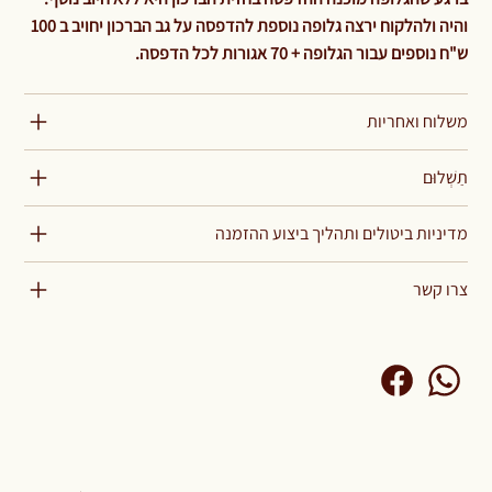
והיה ולהלקוח ירצה גלופה נוספת להדפסה על גב הברכון יחויב ב 100
ש"ח נוספים עבור הגלופה + 70 אגורות לכל הדפסה.
משלוח ואחריות
תַשְׁלוּם
מדיניות ביטולים ותהליך ביצוע ההזמנה
צרו קשר