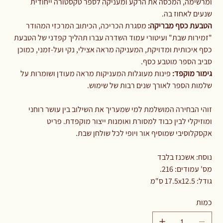
ומרשימה, המכסה את הרקע ומעניקה לספר טקסטורה ייחודית
שנעים לאחוז בה.
הטבעת כסף מבריקה:
מסגרת הכריכה, הכיתוב המרכזי המהודר
"זמירות שבת" ועיטורי עמוד השדרה עברו תהליך קפדני של הטבעת
כסף איכותית ומדויקת, המעניקה מראה אצילי, נקי ועל-זמני, כמוכן
סביב הספר מוטבע כסף.
גימור מוקפד:
פינות מעוגלות המעניקות מראה מעודן ושומרות על
שלמות הספר לאורך שנים רבות של שימוש.
זוהי הבחירה המושלמת למי שמעריך את השילוב בין עושר רוחני
ומוזיקלי לבין כבוד למסורת ואומנות ייצור מוקפדת. פריט
אקסקלוסיבי שמוסיף אור ויופי לכל שולחן שבת.
נוסח: אשכנז בלבד
מס' עמודים: 216.
גודל: 17.5x12.5 ס"מ
כמות