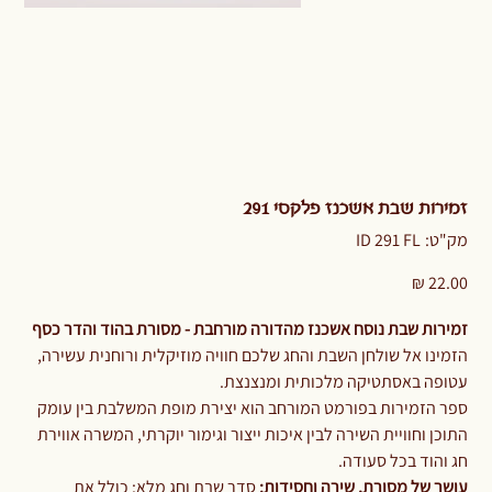
זמירות שבת אשכנז פלקסי 291
מק"ט
מק"ט:
ID 291 FL
ID
291
FL
מחיר
זמירות שבת נוסח אשכנז מהדורה מורחבת - מסורת בהוד והדר כסף
הזמינו אל שולחן השבת והחג שלכם חוויה מוזיקלית ורוחנית עשירה,
עטופה באסתטיקה מלכותית ומנצנצת.
ספר הזמירות בפורמט המורחב הוא יצירת מופת המשלבת בין עומק
התוכן וחוויית השירה לבין איכות ייצור וגימור יוקרתי, המשרה אווירת
חג והוד בכל סעודה.
עושר של מסורת, שירה וחסידות:
סדר שבת וחג מלא: כולל את