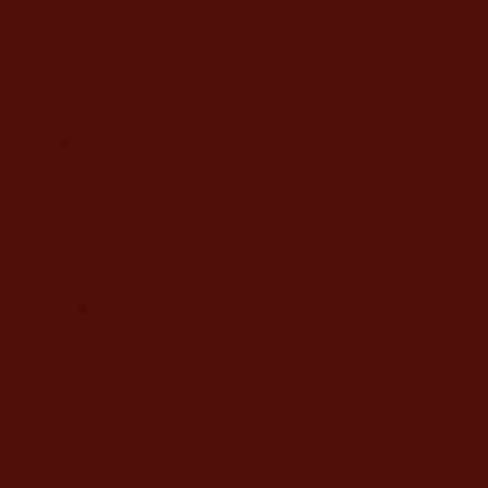
מידע
מדיניות החנות
משלוח ואחריות
מחיר לגלופה
תשלום
משרדי החברה
דוד ילין 48, ירושלים
מענה טלפוני בימים א'-ה' בשעות 9:00-19:00
02-5373077
yahalomavi@gmail.com