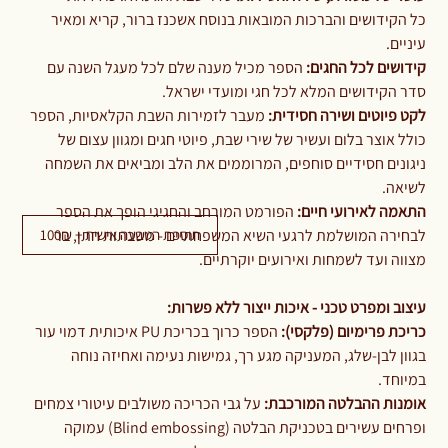
כל הקידושים והברכות המובאות בנוסח אשכנז ברור, קריא ומאיר
עיניים.
קידושים לכל החגים:
הספר מכיל מענה שלם לכל מעגל השנה עם
סדר הקידושים המלא לכל חגי ומועדי ישראל.
לקט פיוטים ושירה חסידית:
מעבר לזמירות השבת הקלאסיות, הספר
כולל אוצר בלום ועשיר של שירי שבת, פיוטי חגים ומגוון עצום של
ניגונים חסידיים סוחפים, המרוממים את הלב ומביאים את השמחה
לשיאה.
התאמה לאירועי חיים:
הפורמט המורחב והחגיגי הופך את הספר
תוספת הטבעה אישית + 100₪
לבחירה המושלמת לרגעי השיא המשפחתיים - משבתות חתן, בר
מצווה ועד לשמחות ואירועים יוקרתיים.
עיצוב ומפרט טכני - איכות ייצור ללא פשרות:
כריכת פרימיום (פלקסי):
הספר כרוך בכריכת PU איכותית דמוי עור
בגוון לבן-שלג, המעניקה מגע רך, גמישות נעימה ואחיזה נוחה
במיוחד.
אומנות ההבלטה המורכבת:
על גבי הכריכה משולבים עיטורי צמחים
ופרחים עשירים בטכניקת הבלטה (Blind embossing) עמוקה