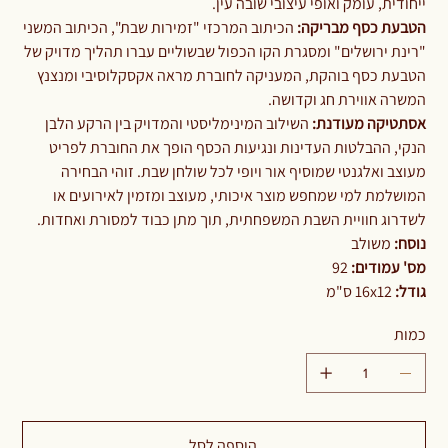
ייחודית, עומק ואופי עיצובי שובה עין.
הטבעת כסף מבריקה:
הכיתוב המרכזי "זמירות שבת", הכיתוב המשני
"רינת ירושלים" ומסגרת הקו הכפול שבשוליים עברו תהליך מדויק של
הטבעת כסף בוהקת, המעניקה לחוברת מראה אקסקלוסיבי ומנצנץ
המשרה אווירת חג וקדושה.
אסתטיקה מעודנת:
השילוב המינימליסטי והמדויק בין הרקע הלבן
הנקי, ההבלטות העדינות ונגיעות הכסף הופך את החוברת לפריט
מעוצב ואלגנטי שמוסיף אור ויופי לכל שולחן שבת. זוהי הבחירה
המושלמת למי שמחפש מוצר איכותי, מעוצב ומזמין לאירועים או
לשדרוג חוויית השבת המשפחתית, תוך מתן כבוד למסורת ואחדות.
נוסח:
משולב
מס' עמודים:
92
גודל:
16x12 ס"מ
כמות
הוספה לסל