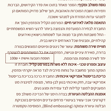
נוסח משולב ומקיף:
הספר מאחד בתוכו את סדר הקידושים, הברכות
וזמירות השבת המוכרות והאהובות, תוך שילוב מדויק המותאם הן
למנהגי עדות המזרח והן למנהגי אשכנז.
התאמה מלאה לאירועי חיים:
הפורמט הקליל והמזמין הופך את
החוברת לבחירה המועדפת והנפוצה ביותר לרגעי השיא המשפחתיים
- החל משבתות חתן ובר מצווה ועד לשמחות נישואין ואירועים
קהילתיים, ומבטיח שכל האורחים ירגישו בבית.
חוויית שירה משותפת:
עושר של ניגונים ופיוטים המוגשים בצורה
ברורה, מאירת עיניים ונגישה, המזמינה את כל המשתתפים להצטרף
תוספת הטבעה אישית + 100₪
יחד לשירה סוחפת ומרוממת.
עיצוב ומפרט טכני - איכות ללא פשרות בפורמט קליל:
חוברת זו
הופקה מתוך מחשבה על נוחות מירבית לצד מראה יוקרתי ומזמין.
כריכת בריסטול אמריקאי איכותית:
החוברת כרכה בכריכת בריסטול
אמריקאי עבה, חזק ואיכותי בגוון לבן-צחור, מצופה למינציה מט
המעניקים למוצר קלילות לצד עמידות ומגע נעים.
אומנות ההבלטה העיוורת:
בצדה הימני של הכריכה משולב פס
דקורטיבי אנכי עשיר בעיטורי פרחים עדינים ויפהפיים בטכניקת
הבלטה עיוורת עמוקה (Blind embossing), המוסיפה טקסטורה