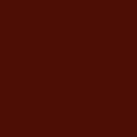
מידע
מדיניות החנות
משלוח ואחריות
מחיר לגלופה
תשלום
משרדי החברה
דוד ילין 48, ירושלים
מענה טלפוני בימים א'-ה' בשעות 9:00-19:00
02-5373077
yahalomavi@gmail.com