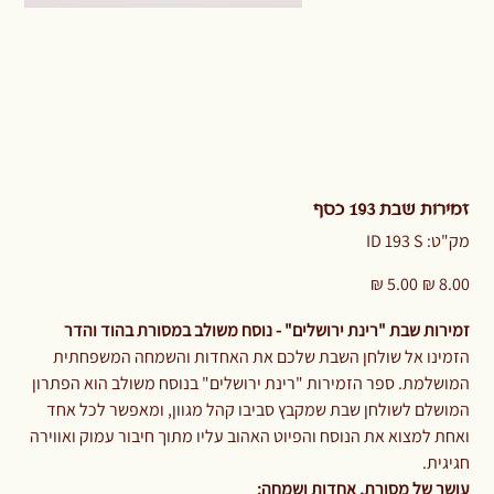
זמירות שבת 193 כסף
מק"ט
מק"ט:
ID 193 S
ID
193
S
מחיר
מחיר
מקורי
מבצע
זמירות שבת "רינת ירושלים" - נוסח משולב במסורת בהוד והדר
הזמינו אל שולחן השבת שלכם את האחדות והשמחה המשפחתית
המושלמת. ספר הזמירות "רינת ירושלים" בנוסח משולב הוא הפתרון
המושלם לשולחן שבת שמקבץ סביבו קהל מגוון, ומאפשר לכל אחד
ואחת למצוא את הנוסח והפיוט האהוב עליו מתוך חיבור עמוק ואווירה
חגיגית.
עושר של מסורת, אחדות ושמחה: