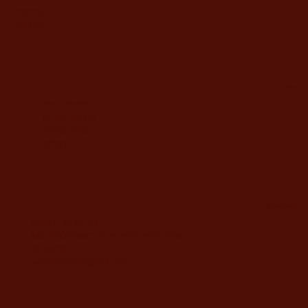
מבצעים
צור קשר
מידע
מדיניות החנות
משלוח ואחריות
מחיר לגלופה
תשלום
משרדי החברה
דוד ילין 48, ירושלים
מענה טלפוני בימים א'-ה' בשעות 9:00-19:00
02-5373077
yahalomavi@gmail.com