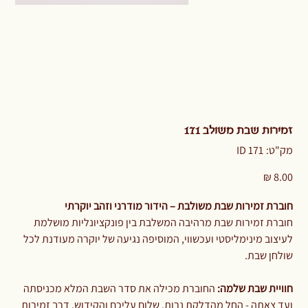
זמירות שבת משולב 171
מק"ט
מק"ט:
171 ID
171
ID
מחיר
חוברת זמירות שבת משולבת – הידור מודרני וזהב יוקרתי
חוברת זמירות שבת מרהיבה המשלבת בין פונקציונליות מושלמת
לעיצוב מינימליסטי ועכשווי, המוסיפה נגיעה של יוקרה מעודנת לכל
שולחן שבת.
חוויית שבת שלמה:
החוברת מכילה את סדר השבת המלא מכניסתה
ועד צאתה - החל מהדלקת נרות, שלום עליכם והקידוש, דרך זמירות