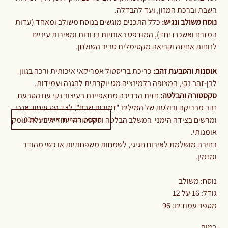
השבת וברכת המזון, ועד להבדלה.
נוסח משולב ונגיש:
כלל התכנים מוגשים בנוסח משולב ומאחד (עדות
המזרח ואשכנז יחד), המודפס באותיות ברורות ומאירות עיניים
לנוחות אחיזה וקריאה מקסימלית סביב השולחן.
אומנות והטבעת זהב:
כריכת בריסטול אמריקאי איכותית ורכה בגוון
לבן-זהב נקי, המצופה בלמינציה מט יוקרתית להגנה ועמידות.
טקסטורה והבלטה:
חזית הכריכה מתאפיינת בעיצוב נקי עם הטבעת
זהב מבריקה ובולטת של המילים "זמירות שבת", לצד פס עיטור אנכי
תוספת הטבעה אישית + 100₪
ומרשים בצידה הימני המשלב הבלטה וטקסטורה ייחודית בעלת עומק
אומנותי.
בחירה מושלמת לאירוח חגיגי, לשמחות משפחתיות או כשי מהודר
ומזמין.
נוסח: משולב
גודל: 16 על 12
מספר עמודים: 96
כמות