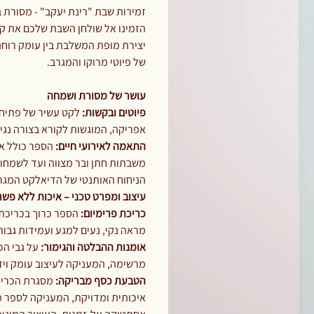
זמירות שבת "רינת יעקב" - מסורת 
הזמינו אל שולחן השבת שלכם את קס
יצירת מופת המשלבת בין עומק רוחני
של פיוטי מרוקו והמגרב.
עושר של מסורת ושמחה
פיוטים ובקשות:
לקט עשיר של פתיחו
אפריקה, המוגשות לקורא בצורה נגי
התאמה לאירועי חיים:
הספר כולל או
משבתות חתן ובר מצווה ועד לשמחות נ
הניחוח האותנטי של הדיאלקט המגרב
עיצוב ומפרט טכני – איכות ללא פשר
כריכת פרימיום:
הספר כרוך בכריכת 
מראה נקי, נעים למגע ועמידות גבוה
אומנות ההבלטה והגימור:
מרשימה, המעניקה לעיצוב עומק ויז
הטבעת כסף מבריקה:
מסגרת הכריכה
איכותית ומדויקת, המעניקה לספר מר