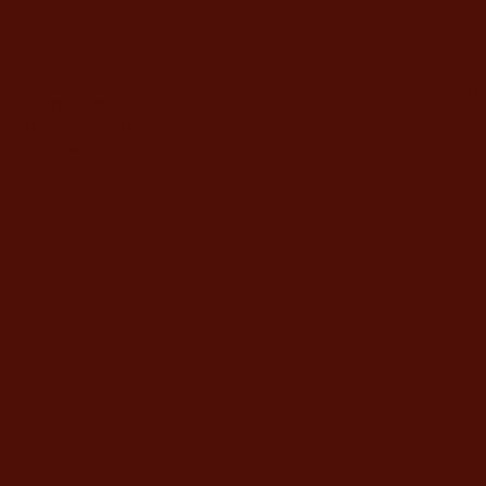
משרדי החברה
ות החנות
דוד ילין 48, ירושלים
ואחריות
מענה טלפוני בימים א'-ה' בשעות 9:00-19:00
 לגלופה
02-5373077
תשלום
yahalomavi@gmail.com