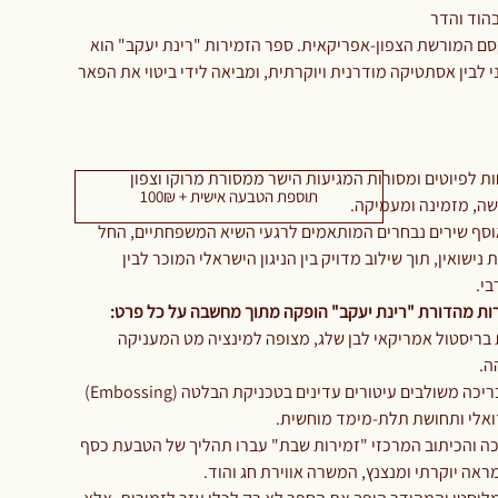
בהוד והדר
ם המורשת הצפון-אפריקאית. ספר הזמירות "רינת יעקב" הוא
 לבין אסתטיקה מודרנית ויוקרתית, ומביאה לידי ביטוי את הפאר
ת לפיוטים ומסורות המגיעות הישר ממסורת מרוקו וצפון
תוספת הטבעה אישית + 100₪
שה, מזמינה ומעמיקה.
סף שירים נבחרים המותאמים לרגעי השיא המשפחתיים, החל
ישואין, תוך שילוב מדויק בין הניגון הישראלי המוכר לבין
י.
ות
מהדורת "רינת יעקב" הופקה מתוך מחשבה על כל פרט:
בריסטול אמריקאי לבן שלג, מצופה למינציה מט המעניקה
ה.
על גבי הכריכה משולבים עיטורים עדינים בטכניקת הבלטה (Embossing)
ואלי ותחושת תלת-מימד מוחשית.
 והכיתוב המרכזי "זמירות שבת" עברו תהליך של הטבעת כסף
אה יוקרתי ומנצנץ, המשרה אווירת חג והוד.