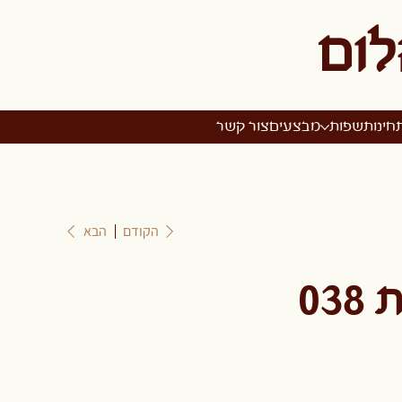
לום
חינות
שפות
מבצעים
צור קשר
הקודם
הבא
03