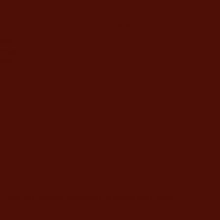
מידע
מדיני
משלוח 
מחיר
הוצאת יהלום Yahalom Productions | © 2025 by Studio Momo