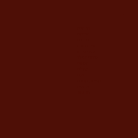
חנות
דף הבית
אודותינו
ברכונים
זמירות שבת
ספרי קידוש
סידורי תפילה
חומשים
תהילים
חגים
תפילות ותחינות
מבצעים
צור קשר