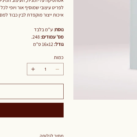
אסתטיקה על-זמנית, העיצוב המינימ
לפריט עיצובי שמוסיף אור ויופי לכ
איכות ייצור מוקפדת לבין כבוד למס
נוסח:
ע"מ בלבד
מס' עמודים:
248.
גודל:
16x12 ס"מ
כמות
מחיר לגלופה