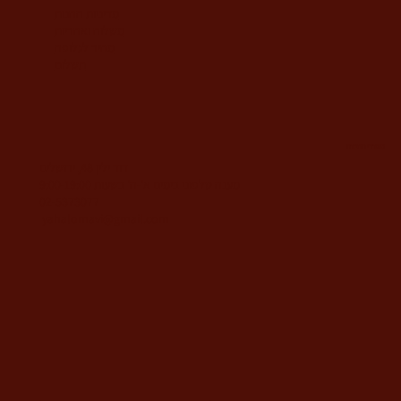
מדיניות החנות
משלוח ואחריות
מחיר לגלופה
תשלום
משרדי החברה
דוד ילין 48, ירושלים
מענה טלפוני בימים א'-ה' בשעות 9:00-19:00
02-5373077
yahalomavi@gmail.com