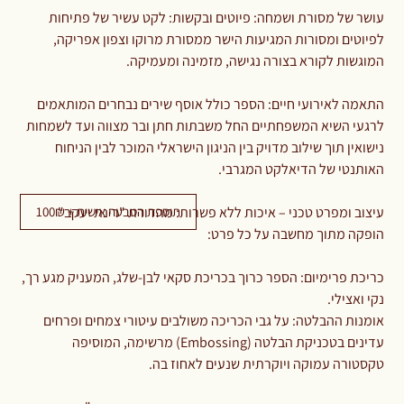
עושר של מסורת ושמחה: פיוטים ובקשות: לקט עשיר של פתיחות
לפיוטים ומסורות המגיעות הישר ממסורת מרוקו וצפון אפריקה,
המוגשות לקורא בצורה נגישה, מזמינה ומעמיקה.
התאמה לאירועי חיים: הספר כולל אוסף שירים נבחרים המותאמים
לרגעי השיא המשפחתיים החל משבתות חתן ובר מצווה ועד לשמחות
נישואין תוך שילוב מדויק בין הניגון הישראלי המוכר לבין הניחוח
האותנטי של הדיאלקט המגרבי.
תוספת הטבעה אישית + 100₪
עיצוב ומפרט טכני – איכות ללא פשרות: מהדורת "רינת יעקב"
הופקה מתוך מחשבה על כל פרט:
כריכת פרימיום: הספר כרוך בכריכת סקאי לבן-שלג, המעניק מגע רך,
נקי ואצילי.
אומנות ההבלטה: על גבי הכריכה משולבים עיטורי צמחים ופרחים
עדינים בטכניקת הבלטה (Embossing) מרשימה, המוסיפה
טקסטורה עמוקה ויוקרתית שנעים לאחוז בה.