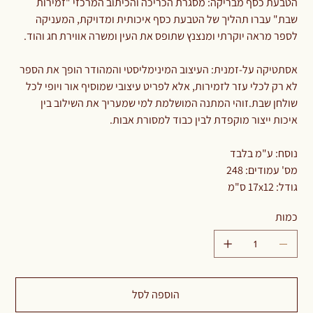
הטבעת כסף מבריקה: מסגרת הכריכה והכיתוב המרכזי "זמירות
שבת" עברו תהליך של הטבעת כסף איכותית ומדויקת, המעניקה
לספר מראה יוקרתי ומנצנץ שתופס את העין ומשרה אווירת חג והוד.
אסתטיקה על-זמנית: העיצוב המינימליסטי והמהודר הופך את הספר
לא רק לכלי עזר לזמירות, אלא לפריט עיצובי שמוסיף אור ויופי לכל
שולחן שבת.זוהי המתנה המושלמת למי שמעריך את השילוב בין
איכות ייצור מוקפדת לבין כבוד למסורת אבות.
נוסח: ע"מ בלבד
מס' עמודים: 248
גודל: 17x12 ס"מ
כמות
הוספה לסל