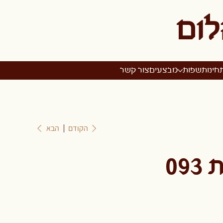
לום
חינות
שפות
מבצעים
צור קשר
הקודם
הבא
09