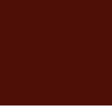
משרדי החברה
ות החנות
דוד ילין 48, ירושלים
ואחריות
מענה טלפוני בימים א'-ה' בשעות 9:00-19:00
 לגלופה
02-5373077
תשלום
yahalomavi@gmail.com