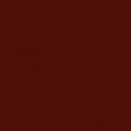
משלוח ואחריות
מחיר לגלופה
תשלום
משרדי החברה
דוד ילין 48, ירושלים
מענה טלפוני בימים א'-ה' בשעות 9:00-19:00
02-5373077
yahalomavi@gmail.com
הוצאת יהלום Yahalom Productions | © 2025 by Studio Momo