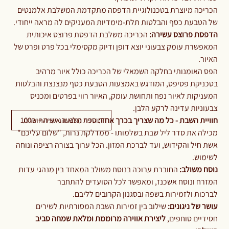
הכריכה מיוצרת בטכנולוגיית הדפסה מתקדמת המשלבת אלמנטים
של הטבעת כסף והבלטות תלת-מימדיות המעניקים לה מראה ייחודי.
הדפסת פרוצס עשירה:
הכריכה משלבת הדפסת פרוצס איכותית
המאפשרת עומק צבעוני יוצא דופן ודיוק מקסימלי בכל פרט ופרט של
האיור.
הפס האומנותי בחלקה השמאלי של הכריכה כולל איור מרהיב
בטכניקת פסיפס, המודגש באמצעות הטבעת כסף מנצנצת והבלטות
המעניקות לאיור נפח ותחושת עומק, האיור רווי בפרטים ומכניס
צבעוניות עדינה לרקע הלבן.
תוספת הטבעה אישית + 100₪
חוויית השבת - כל מה שצריך בכרך אחד:
סדר מלא ונגיש: החוברת
מכילה את סדר ליל שבת בשלמותו - ממדלקת נרות, "שלום עליכם"
אשת חיל והקידוש, ועד לברכת המזון. הכל ערוך בצורה רציפה ונוחה
לשימוש.
נוסח משולב:
החוברת ערוכה בנוסח משולב המאחד בין מנהגי עדות
המזרח ונוסח אשכנז, ומאפשר לכל הסועדים להתחבר
לברכות ולזמירות בשפה ובסגנון הקרובים לליבם.
עושר של ניגונים:
שילוב בין זמירות השבת המסורתיות לשירים
חסידיים סוחפים,
ליצירת אווירה מרוממת ומלאת שמחה סביב