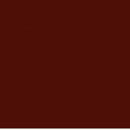
משרדי החברה
ות החנות
דוד ילין 48, ירושלים
ואחריות
מענה טלפוני בימים א'-ה' בשעות 9:00-19:00
 לגלופה
02-5373077
תשלום
yahalomavi@gmail.com