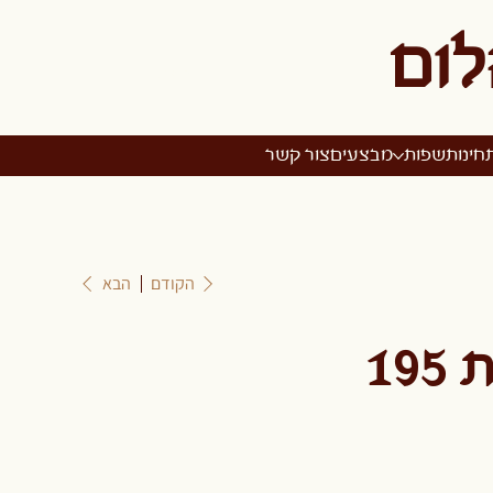
לום
חינות
שפות
מבצעים
צור קשר
הקודם
הבא
19