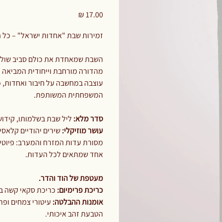
199
סקאי
מחיר
לבן
​​​​​​זמירות שבת "אחדות ישראל" – כל
השבת שמאחדת את כולם סביב שולח
מהדורה מורחבת וייחודית המביאה ל
עוצבה במחשבה על חיבור ואחדות, כד
המשפחתית המשותפת.
סדר מלא:
ליל שבת בשלמותו, קידוש
עושר מוזיקלי:
שירים יהודיים קלאסי
מסורת עדות המזרח והמערב: פיוטים,
אחד שמתאים לכל העדות.
מעטפת של הוד והדר.
כריכת פרימיום:
כריכת סקאי קשה בצ
אומנות ההבלטה:
עיטורי צמחים ופר
הטבעת זהב איכותי.