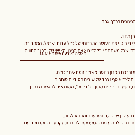
 הניגונים בכרך אחד
ן אחד.
ידי ביטוי את העושר התרבותי של כלל עדות ישראל. המהדורה
י שכל משתתף יוכל למצוא את הניגון האישי שלו בתוך החוויה
תוספת הטבעה אישית + 100₪
 וברכת המזון בנוסח משולב המתאים לכולם.
ים לצד אוסף נכבד של שירים חסידיים סוחפים.
 בקשות ופנינים מתוך ה"דיוואן", המונגשים לראשונה בכרך
בע לבן שלג, עם הטבעות זהב והבלטות.
חים בהבלטה עדינה המעניקים לחוברת טקסטורה יוקרתית, עם