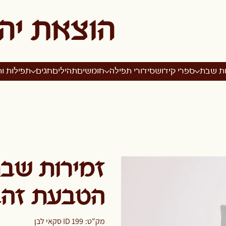
הוצאת יה
ות שבת
ספרי קידוש
סידורי תפילה
חומשים
תהילים
חגים
תפילות ות
הטבעת זהב
מק"ט
מק"ט:
ID 199 סקאי לבן
ID