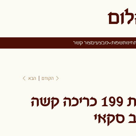
לום
חינות
שפות
מבצעים
צור קשר
הקודם
הבא
זמירות שבת 199 כריכה קשה
 סקאי