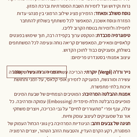
נרות וקידוש ועד לזמירות השבת המסורתיות וברכת המזון.
נוסח משולב ומאחד:
הזמירון מציג שילוב הרמוני בין מנהגי עדות
המזרח ונוסח אשכנז, המאפשר לכל משתתף בשולחן להתחבר
לתפילה ולזמירות בנוסח הקרוב לליבו.
טיפוגרפיה מכבדת:
הטקסט ערוך בקפידה רבה, תוך שימוש בפונטים
קלאסיים ומאירים, המאפשרים קריאה נוחה ונעימה לכל המשתתפים
בשולחן, ומעניקים כבוד לתוכן הקדוש.
עיצוב אמנותי בסטנדרט פרימיום:
תוספת הטבעה אישית + 100₪
נייר ורז'ה (Vergé) יוקרתי:
הכריכה עשויה מנייר ורז'ה בעל טקסטורה
עשירה ומורגשת, המעניקה לזמירון אופי קלאסי, על-זמני ותחושת
איכות בלתי מתפשרת.
אמנות ההבלטה המרהיבה:
המוטיבים הצמחיים של שבעת המינים
מופיעים בהבלטה תלת-מימדית (Embossing) עמוקה ומרהיבה. כל
עלה, ענף ופרי "מתעוררים לחיים" על גבי הכריכה, ויוצרים משחקי
אור וצל שמעניקים לעיצוב עומק וחיות.
חגיגה של צבעים וזהב:
הניגודיות המרהיבה בין גווני הכחול העמוק של
המסגרת, רקע הקרם העדין, והטבעות הזהב הטהור, יוצרים הרמוניה