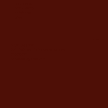
מדיניות החנות
משלוח ואחריות
מחיר לגלופה
תשלום
משרדי החברה
דוד ילין 48, ירושלים
מענה טלפוני בימים א'-ה' בשעות 9:00-19:00
02-5373077
yahalomavi@gmail.com