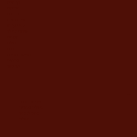
דף הבית
אודותינו
ברכונים
זמירות שבת
ספרי קידוש
סידורי תפילה
חומשים
תהילים
חגים
תפילות ותחינות
מבצעים
צור קשר
מידע
מדיניות החנות
משלוח ואחריות
מחיר לגלופה
תשלום