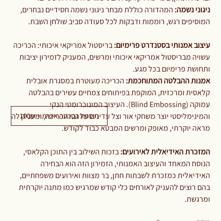
ניגוני נשמה:
המהדורה כוללת מבחר ניגוני נשמה חסידיים נבחרים,
המוסיפים רגש, רוממות ודבקות לכל סעודה סביב שולחן השבת.
עיצוב אמנותי בסטנדרט פרימיום:
בריסטול אמריקאי איכותי: הכריכה
עשויה מבריסטול אמריקאי איכותי ומרשים, המעניק לזמירון יציבות
ותחושת פרימיום בכל מגע.
אמנות ההבלטה המתוחכמת:
הכריכה מעוטרת במסגרת אובלית
קלאסית ומרכזית, המוקפת בפיתוחים צמחיים עשירים בהבלטה
עמוקה (Blind Embossing). העיצוב המונוכרומטי הנקי
תוספת הטבעה אישית + 100₪
והמינימליסטי יוצר משחקי אור וצל עדינים על גבי הכריכה, ומעניק לה
מראה יוקרתי, מאופק ומרשים המבטא כבוד לקודש.
המזכרת האידיאלית לאירועים:
בזכות השילוב בין התוכן הקלאסי,
הנוסח המאחד והעיצוב האמנותי, הזמירון הזה הוא הבחירה
האידיאלית כמזכרת לשבתות חתן, בר מצוות ואירועים משפחתיים,
בהם רוצים להעניק לאורחים כלי קודש שמרגיש כמו מתנה יוקרתית
ומרגשת.