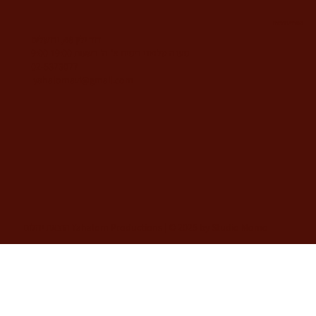
משרדי החברה
דוד ילין 48, ירושלים
מענה טלפוני בימים א'-ה' בשעות 9:00-19:00
02-5373077
yahalomavi@gmail.com
הוצאת יהלום Yahalom Productions | © 2025 by Studio Momo