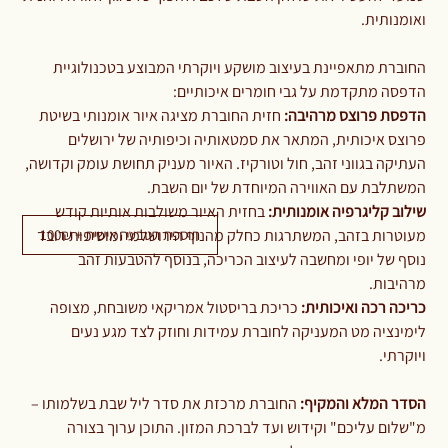
ואומנותית.
החוברת מתאפיינת בעיצוב מושקע ויוקרתי המבוצע בטכנולוגיית
הדפסה מתקדמת על גבי חומרים איכותיים:
הדפסת פרוצס מרהיבה:
חזית החוברת מציגה איור אומנותי בשיטת
פרוצס איכותית, המתאר את סמטאותיה וכיפותיה של ירושלים
העתיקה בגווני זהב, חול וטורקיז. האיור מעניק תחושת עומק וקדושה,
המשתלבת עם האווירה המיוחדת של יום השבת.
שילוב קליגרפיה אומנותית:
בחזית האיור משולבות אותיות קודש
תוספת הטבעה אישית + 100₪
מעוטרות בזהב, המשתרגות כחלק מהנוף הירושלמי ומוסיפות רובד
נוסף של יופי ומחשבה לעיצוב הכריכה, בנוסף להטבעות זהב
מרהיבות.
כריכה רכה ואיכותית:
כריכת בריסטול אמריקאי משובחת, מצופה
לימינציה מט המעניקה לחוברת עמידות וחוזק לצד מגע נעים
ויוקרתי.
הסדר המלא והמקיף:
החוברת מרכזת את סדר ליל שבת בשלמותו –
מ"שלום עליכם" וקידוש ועד לברכת המזון. התוכן ערוך בצורה