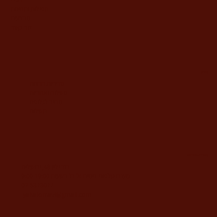
תפילות ותחינות
מבצעים
צור קשר
מידע
מדיניות החנות
משלוח ואחריות
מחיר לגלופה
תשלום
משרדי החברה
דוד ילין 48, ירושלים
מענה טלפוני בימים א'-ה' בשעות 9:00-19:00
02-5373077
yahalomavi@gmail.com