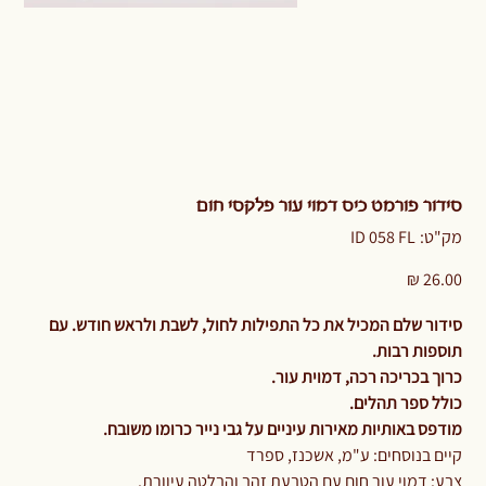
סידור פורמט כיס דמוי עור פלקסי חום
מק"ט
מק"ט:
ID 058 FL
ID
058
FL
מחיר
סידור שלם המכיל את כל התפילות לחול, לשבת ולראש חודש. עם
תוספות רבות.
כרוך בכריכה רכה, דמוית עור.
כולל ספר תהלים.
מודפס באותיות מאירות עיניים על גבי נייר כרומו משובח.
קיים בנוסחים: ע"מ, אשכנז, ספרד
צבע: דמוי עור חום עם הטבעת זהב והבלטה עיוורת.