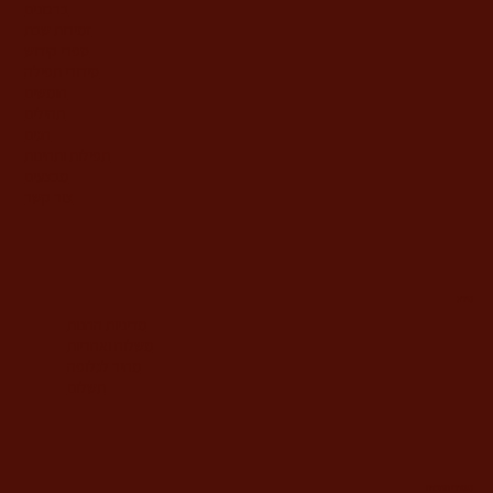
ברכונים
זמירות שבת
ספרי קידוש
סידורי תפילה
חומשים
תהילים
חגים
תפילות ותחינות
מבצעים
צור קשר
מידע
מדיניות החנות
משלוח ואחריות
מחיר לגלופה
תשלום
משרדי החברה