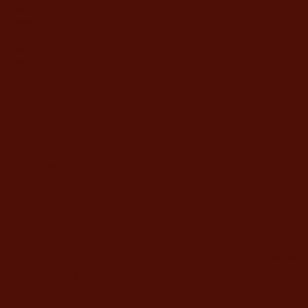
חומשים
תהילים
חגים
תפילות ותחינות
מבצעים
צור קשר
מידע
מדיניות החנות
משלוח ואחריות
מחיר לגלופה
תשלום
משרדי החברה
דוד ילין 48, ירושלים
מענה טלפוני בימים א'-ה' בשעות 9:00-19:00
02-5373077