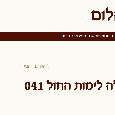
לום
חינות
שפות
מבצעים
צור קשר
הקודם
הבא
לימות החול 041