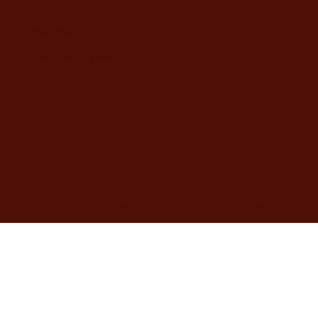
משרדי החברה
דוד ילין 48, ירושלים
מענה טלפוני בימים א'-ה' בשעות 9:00-19:00
02-5373077
yahalomavi@gmail.com
הוצאת יהלום Yahalom Productions | © 2025 by Studio Momo