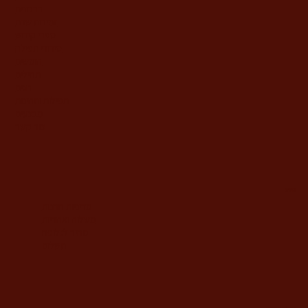
ברכונים
זמירות שבת
ספרי קידוש
סידורי תפילה
חומשים
תהילים
חגים
תפילות ותחינות
מבצעים
צור קשר
מידע
מדיניות החנות
משלוח ואחריות
מחיר לגלופה
תשלום