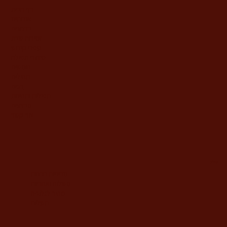
דף הבית
אודותינו
ברכונים
זמירות שבת
ספרי קידוש
סידורי תפילה
חומשים
תהילים
חגים
תפילות ותחינות
מבצעים
צור קשר
מידע
מדיניות החנות
משלוח ואחריות
מחיר לגלופה
תשלום