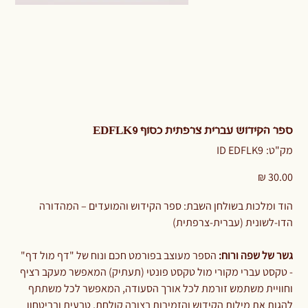
ספר הקידוש עברית צרפתית כסוף EDFLK9
מק"ט
מק"ט:
ID EDFLK9
ID
EDFLK9
מחיר
הוד ומלכות בשולחן השבת: ספר הקידוש והמועדים – המהדורה
הדו-לשונית (עברית-צרפתית)
גשר של שפה ורוח:
הספר מעוצב בפורמט חכם ונוח של "דף מול דף"
- טקסט עברי מקורי מול טקסט פונטי (תעתיק) המאפשר מעקב רציף
וחוויית משתמש זורמת לכל אורך הסעודה, המאפשר לכל משתתף
להגות את מילות הקידוש והזמירות בצורה קולחת, טבעית ובביטחון