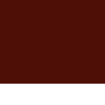
משרדי החברה
דוד ילין 48, ירושלים
מענה טלפוני בימים א'-ה' בשעות 9:00-19:00
02-5373077
yahalomavi@gmail.com
הוצאת יהלום Yahalom Productions | © 2025 by Studio Momo