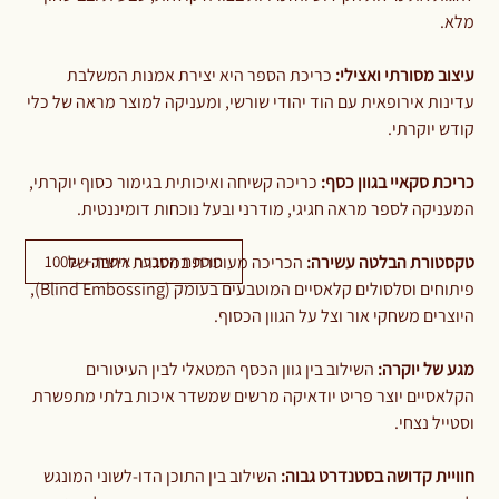
מלא.
עיצוב מסורתי ואצילי:
כריכת הספר היא יצירת אמנות המשלבת
עדינות אירופאית עם הוד יהודי שורשי, ומעניקה למוצר מראה של כלי
קודש יוקרתי.
כריכת סקאיי בגוון כסף:
כריכה קשיחה ואיכותית בגימור כסוף יוקרתי,
המעניקה לספר מראה חגיגי, מודרני ובעל נוכחות דומיננטית.
תוספת הטבעה אישית + 100₪
טקסטורת הבלטה עשירה:
הכריכה מעוטרת במסגרת רחבה של
פיתוחים וסלסולים קלאסיים המוטבעים בעומק (Blind Embossing),
היוצרים משחקי אור וצל על הגוון הכסוף.
מגע של יוקרה:
השילוב בין גוון הכסף המטאלי לבין העיטורים
הקלאסיים יוצר פריט יודאיקה מרשים שמשדר איכות בלתי מתפשרת
וסטייל נצחי.
חוויית קדושה בסטנדרט גבוה:
השילוב בין התוכן הדו-לשוני המונגש