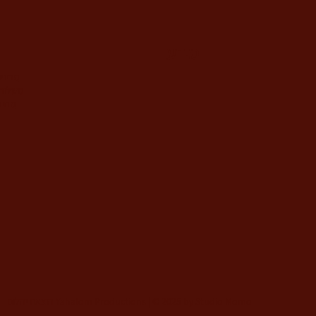
מידע
מדיני
משלוח 
מחיר
הוצאת יהלום Yahalom Productions | © 2025 by Studio Momo