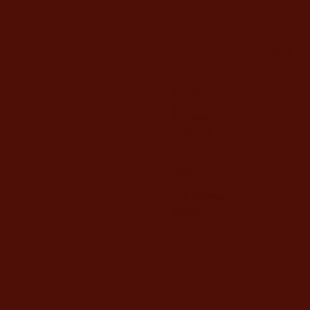
מחיר
חנות
דף הבית
אודותינו
ברכונים
זמירות שבת
ספרי קידוש
סידורי תפילה
חומשים
תהילים
חגים
תפילות ותחינות
מבצעים
צור קשר