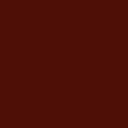
משרדי החברה
ות החנות
דוד ילין 48, ירושלים
ואחריות
מענה טלפוני בימים א'-ה' בשעות 9:00-19:00
 לגלופה
02-5373077
תשלום
yahalomavi@gmail.com