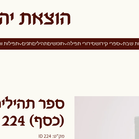
הוצאת יה
ות שבת
ספרי קידוש
סידורי תפילה
חומשים
תהילים
חגים
תפילות ות
ספר תהילים
(כסף) 224
מק"ט
מק"ט:
ID 224
ID