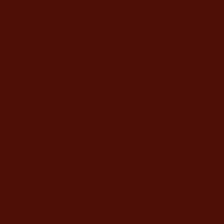
תפילות ותחינות
מבצעים
צור קשר
מידע
מדיניות החנות
משלוח ואחריות
מחיר לגלופה
תשלום
משרדי החברה
דוד ילין 48, ירושלים
מענה טלפוני בימים א'-ה' בשעות 9:00-19:00
02-5373077
yahalomavi@gmail.com