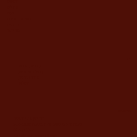
חומשים
תהילים
חגים
תפילות ותחינות
מבצעים
צור קשר
מידע
מדיניות החנות
משלוח ואחריות
מחיר לגלופה
תשלום
משרדי החברה
דוד ילין 48, ירושלים
מענה טלפוני בימים א'-ה' בשעות 9:00-19:00
02-5373077
yahalomavi@gmail.com