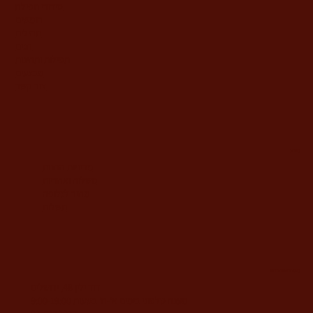
סידורי תפילה
חומשים
תהילים
חגים
תפילות ותחינות
מבצעים
צור קשר
מידע
מדיניות החנות
משלוח ואחריות
מחיר לגלופה
תשלום
משרדי החברה
דוד ילין 48, ירושלים
מענה טלפוני בימים א'-ה' בשעות 9:00-19:00