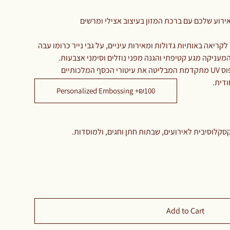
אירוע שלכם עם ברכת המזון בעיצוב אצילי ומרשים
ריאה באותיות גדולות ומאירות עיניים, על גבי נייר כרומו עבה
 המעניקה מגע קטיפתי והגנה מפני נוזלים וסימני אצבעות
גולת הכותרת היא שילוב טכניקת דפוס UV מתקדמת המבליטה את עיטורי הכסף המלכותיים
ודית
Personalized Embossing +₪100
קלוסיבית לאירועים, שבתות חתן וחגים, ולמוסדות
Add to Cart