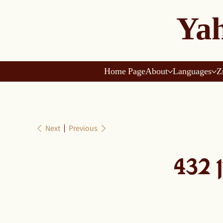
Yah
Home Page
About
Languages
Z
Next
Previous
4