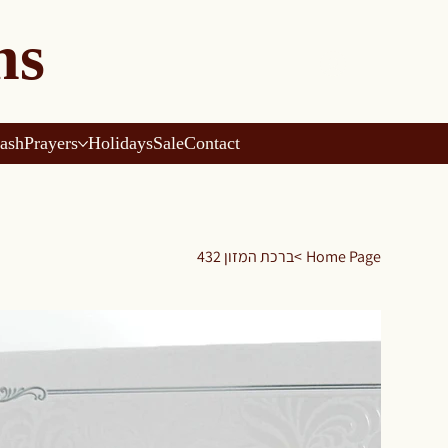
ns
ash
Prayers
Holidays
Sale
Contact
ברכת המזון 432
>
Home Page