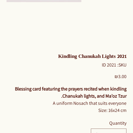
Kindling Chanukah Lights 2021
SKU
ID 2021
SKU:
ID
2021
Price
₪3.00
Blessing card featuring the prayers recited when kindling
Chanukah lights, and Ma’oz Tzur.
A uniform Nosach that suits everyone
Size: 16x24 cm
Quantity