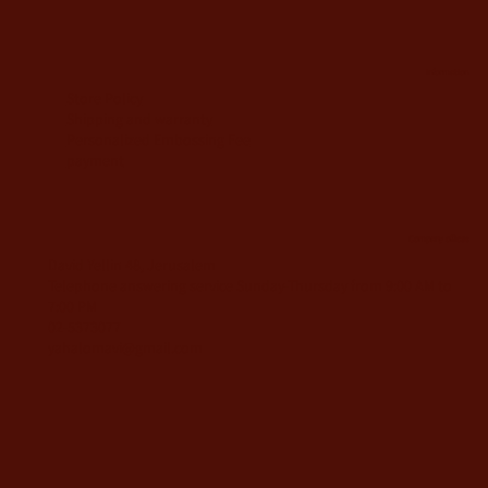
information
Store Policy
Shipping and warranty
Personalized Embossing Fee
payment
Company offices
David Yellin 48, Jerusalem
Telephone answering service Sunday-Thursday from 9:00 AM to
7:00 PM
02-5373077
yahalomavi@gmail.com