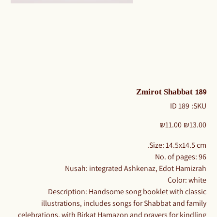
Zmirot Shabbat 189
SKU
ID 189
SKU:
ID
189
Sale
Original
₪11.00
₪13.00
price
price
Size: 14.5x14.5 cm.
No. of pages: 96
Nusah: integrated Ashkenaz, Edot Hamizrah
Color: white
Description: Handsome song booklet with classic
illustrations, includes songs for Shabbat and family
celebrations, with Birkat Hamazon and prayers for kindling