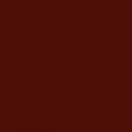
Chumashim
Tehilim {Psalms)
Holidays
Special Prayers
Sale
Contact us
information
Store Policy
Shipping and warranty
Personalized Embossing Fee
payment
Company offices
David Yellin 48, Jerusalem
Telephone answering service Sunday-Thursday from 9:00 AM to
7:00 PM
02-5373077
yahalomavi@gmail.com