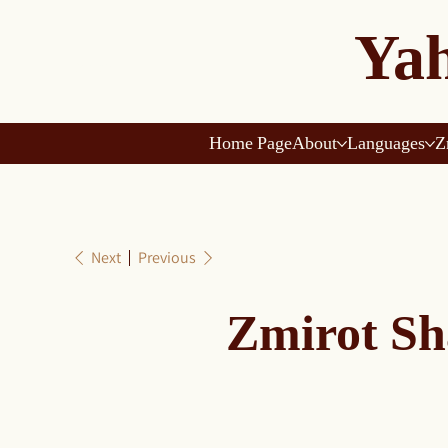
Yah
Home Page
About
Languages
Z
Next
Previous
Zmirot Sh