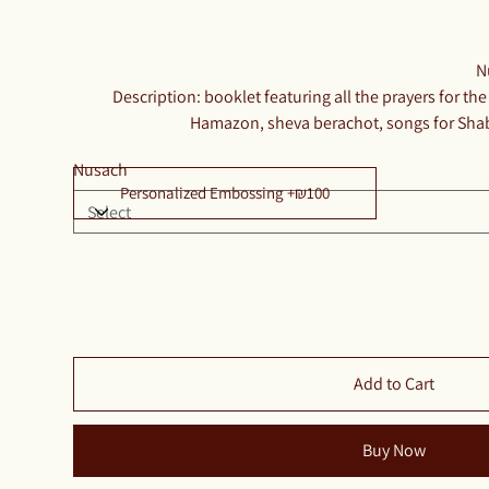
N
Description: booklet featuring all the prayers for th
Hamazon, sheva berachot, songs for Shab
Nusach
Personalized Embossing +₪100
Add to Cart
Buy Now