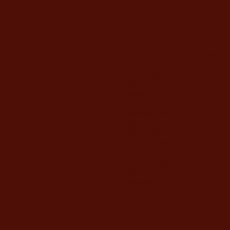
edf2
Price
Price
Price
₪6.00
₪8.00
₪6.00
Price
₪13.00
store
Home page
About us
Benchers
Shabbat songs
Kiddush Books
Sidurim
Chumashim
Tehilim {Psalms)
Holidays
Special Prayers
Sale
Contact us