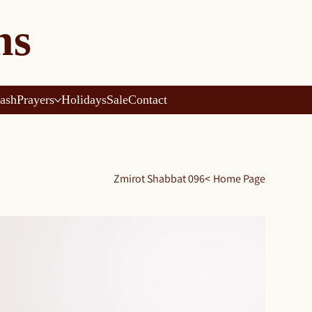
ns
ash
Prayers
Holidays
Sale
Contact
Zmirot Shabbat 096
>
Home Page