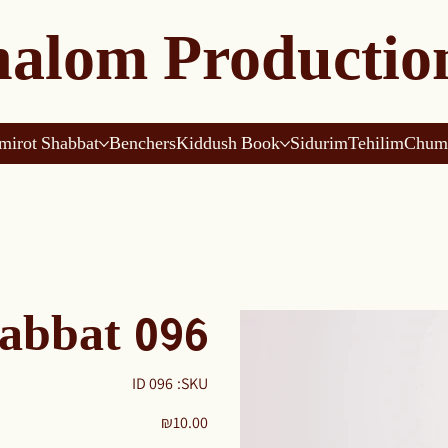
alom Productio
mirot Shabbat
Benchers
Kiddush Book
Sidurim
Tehilim
Chum
abbat 096
SKU
ID 096
SKU:
ID
096
Price
₪10.00