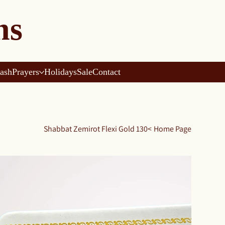
ns
ash
Prayers
Holidays
Sale
Contact
Shabbat Zemirot Flexi Gold 130
>
Home Page