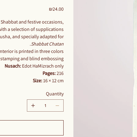
זהב
130
Price
₪24.00
ID
FL
 Shabbat and festive occasions,
ith a selection of supplications.
sha, and specially adapted for
.
Shabbat Chatan
nterior is printed in three colors.
d stamping and blind embossing.
Nusach:
Edot HaMizrach only
Pages:
216
Size:
16 × 12 cm
Quantity