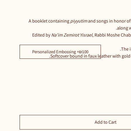
​​​​​​A booklet containing
piyyutim
and songs in honor of
along w
Edited by
Na’im Zemirot Yisrael
, Rabbi Moshe Chabu
The i
Personalized Embossing +₪100
Softcover bound in faux leather with gol
Add to Cart