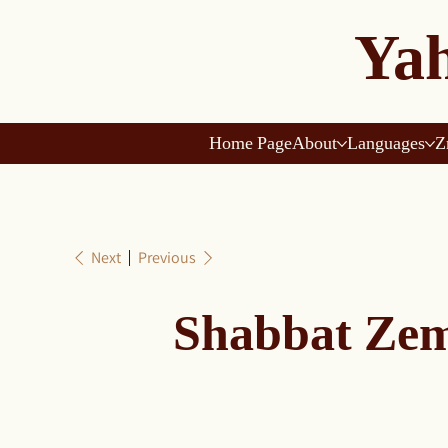
Yah
Home Page
About
Languages
Z
Next
Previous
Shabbat Zem