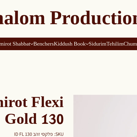
alom Productio
mirot Shabbat
Benchers
Kiddush Book
Sidurim
Tehilim
Chum
irot Flexi
Gold 130
SKU
פלקסי זהב 130 ID FL
SKU:
פלקסי