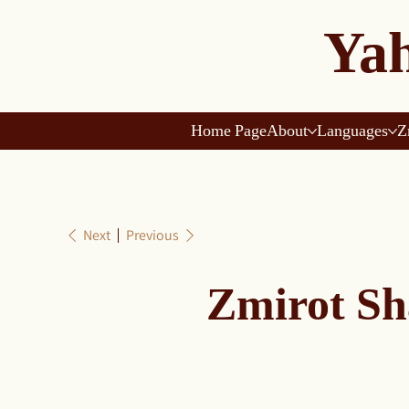
Yah
Home Page
About
Languages
Z
Next
Previous
Zmirot Sh