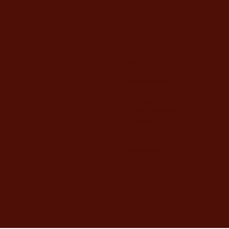
store
Home page
About us
Benchers
Shabbat songs
Kiddush Books
Sidurim
Chumashim
Tehilim {Psalms)
Holidays
Special Prayers
Sale
Contact us