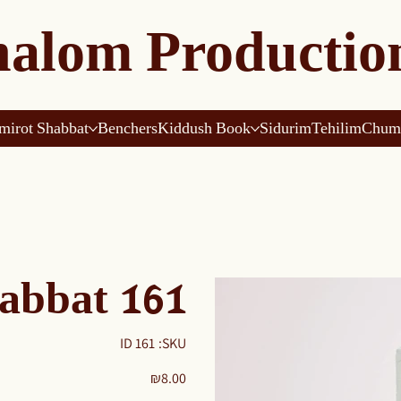
alom Productio
mirot Shabbat
Benchers
Kiddush Book
Sidurim
Tehilim
Chum
abbat 161
SKU
ID 161
SKU:
ID
161
Price
₪8.00