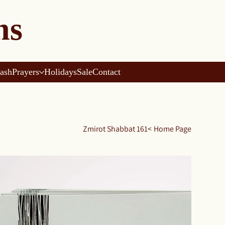
ns
ash
Prayers
Holidays
Sale
Contact
Zmirot Shabbat 161
>
Home Page