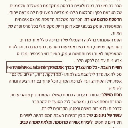
הכריכה מיוצרת בטכנולוגיית הדפסה מתקדמת המשלבת אלמנטים
של הטבעת כסף והבלטות תלת-מימדיות המעניקים לה מראה ייחודי.
הדפסת פרוצס עשירה:
הכריכה משלבת הדפסת פרוצס איכותית
המאפשרת עומק צבעוני יוצא דופן ודיוק מקסימלי בכל פרט ופרט של
האיור.
הפס האומנותי בחלקה השמאלי של הכריכה כולל איור מרהיב
בטכניקת פסיפס, המודגש באמצעות הטבעת כסף מנצנצת והבלטות
המעניקות לאיור נפח ותחושת עומק, האיור רווי בפרטים ומכניס
צבעוניות עדינה לרקע הלבן.
Personalized Embossing +₪100
חוויית השבת - כל מה שצריך בכרך אחד:
סדר מלא ונגיש: החוברת
מכילה את סדר ליל שבת בשלמותו - ממדלקת נרות, "שלום עליכם"
אשת חיל והקידוש, ועד לברכת המזון. הכל ערוך בצורה רציפה ונוחה
לשימוש.
נוסח משולב:
החוברת ערוכה בנוסח משולב המאחד בין מנהגי עדות
המזרח ונוסח אשכנז, ומאפשר לכל הסועדים להתחבר
לברכות ולזמירות בשפה ובסגנון הקרובים לליבם.
עושר של ניגונים:
שילוב בין זמירות השבת המסורתיות לשירים
חסידיים סוחפים,
ליצירת אווירה מרוממת ומלאת שמחה סביב