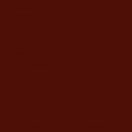
Shipping and warranty
Personalized Embossing Fee
payment
Company offices
David Yellin 48, Jerusalem
Telephone answering service Sunday-Thursday from 9:00 AM to
7:00 PM
02-5373077
yahalomavi@gmail.com
הוצאת יהלום Yahalom Productions | © 2025 by Studio Momo