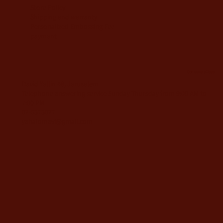
Store Policy
Shipping and warranty
Personalized Embossing Fee
payment
Company offices
David Yellin 48, Jerusalem
Telephone answering service Sunday-Thursday from 9:00 AM to
7:00 PM
02-5373077
yahalomavi@gmail.com