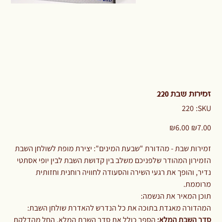
זמירות שבת 220
SKU
220
SKU:
220
Sale
Original
₪6.00
₪7.00
price
price
זמירות שבת - מהדורת "שבעת המינים": יצירת מופת לשולחן השבת
הזמירון המהודר שלפניכם משלב בין קדושת השבת לבין יופי אסתטי
נדיר, והופך את רגעי השירה והסעודה לחוויה רוחנית וחזותית
מרוממת.
תוכן המאיר את הנשמה:
המהדורה מאגדת בתוכה את כל הנדרש להאדרת שולחן השבת:
סדר השבת המלא:
הספר כולל את סדר השבת המלא, החל מהדלקת