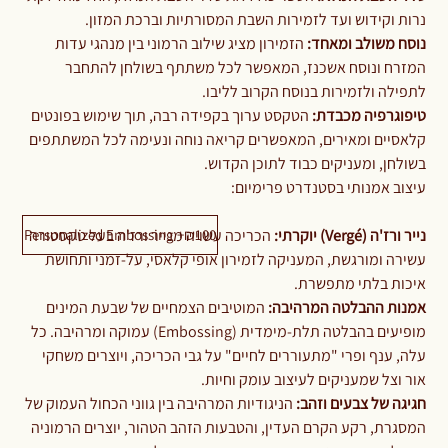
נרות וקידוש ועד לזמירות השבת המסורתיות וברכת המזון.
נוסח משולב ומאחד:
הזמירון מציג שילוב הרמוני בין מנהגי עדות
המזרח ונוסח אשכנז, המאפשר לכל משתתף בשולחן להתחבר
לתפילה ולזמירות בנוסח הקרוב לליבו.
טיפוגרפיה מכבדת:
הטקסט ערוך בקפידה רבה, תוך שימוש בפונטים
קלאסיים ומאירים, המאפשרים קריאה נוחה ונעימה לכל המשתתפים
בשולחן, ומעניקים כבוד לתוכן הקדוש.
עיצוב אמנותי בסטנדרט פרימיום:
Personalized Embossing +₪100
נייר ורז'ה (Vergé) יוקרתי:
הכריכה עשויה מנייר ורז'ה בעל טקסטורה
עשירה ומורגשת, המעניקה לזמירון אופי קלאסי, על-זמני ותחושת
איכות בלתי מתפשרת.
אמנות ההבלטה המרהיבה:
המוטיבים הצמחיים של שבעת המינים
מופיעים בהבלטה תלת-מימדית (Embossing) עמוקה ומרהיבה. כל
עלה, ענף ופרי "מתעוררים לחיים" על גבי הכריכה, ויוצרים משחקי
אור וצל שמעניקים לעיצוב עומק וחיות.
חגיגה של צבעים וזהב:
הניגודיות המרהיבה בין גווני הכחול העמוק של
המסגרת, רקע הקרם העדין, והטבעות הזהב הטהור, יוצרים הרמוניה