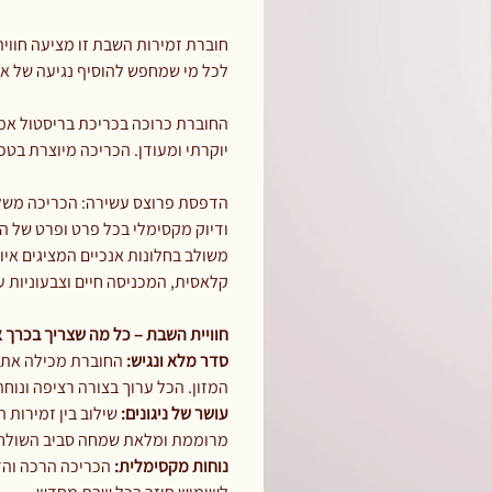
חוברת זמירות השבת זו מציעה חוויה 
לכל מי שמחפש להוסיף נגיעה של או
החוברת כרוכה בכריכת בריסטול אמרי
יוקרתי ומעודן. הכריכה מיוצרת בט
הדפסת פרוצס עשירה: הכריכה משלב
ודיוק מקסימלי בכל פרט ופרט של הא
משולב בחלונות אנכיים המציגים איור
קלאסית, המכניסה חיים וצבעוניות ע
חוויית השבת – כל מה שצריך בכרך 
סדר מלא ונגיש:
החוברת מכילה את 
המזון. הכל ערוך בצורה רציפה ונוחה
עושר של ניגונים:
שילוב בין זמירות 
מרוממת ומלאת שמחה סביב השולחן
נוחות מקסימלית:
הכריכה הרכה והד