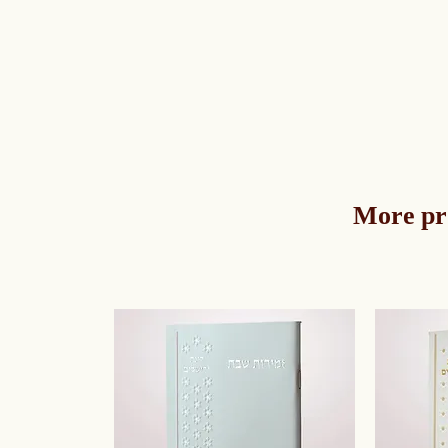
More pr