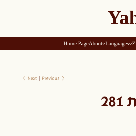
Yah
Home Page
About
Languages
Z
Next
Previous
28