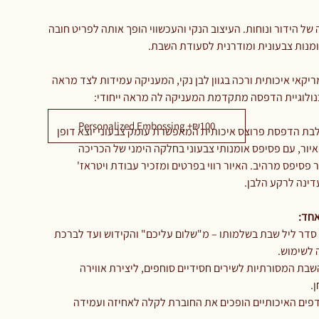
של הידור ונוחות. העיצוב הנקי והעכשווי הופך אותה לפריט חובה
מנות צבעונית ומודרנית לסעודת השבת.
קאי איכותית ורכה בגוון לבן נקי, המעניקה עמידות לצד מראה
כנולוגיית הדפסה מתקדמת המעניקה לה מראה ייחודי:
Personalized Embossing +₪100
ת הדפסת פרוצס איכותית המאפשרת עומק צבעוני יוצא דופן
יור, עם פסיפס אומנותי צבעוני בחלקה הימני של הכריכה
 פסיפס מרהיב. האיור רווי בפרטים ומזכיר עבודת ויטראז'
דינה לרקע הלבן.
אחד:
סדר ליל שבת בשלמותו – מ"שלום עליכם" והקידוש ועד לברכת
 לשימוש.
השבת המסורתיות לשירים חסידיים סוחפים, ליצירת אווירה
.
פים האיכותיים הופכים את החוברת לקלה לאחיזה ועמידה