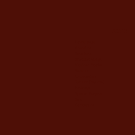
edf2
Price
Price
Price
₪6.00
₪8.00
₪6.00
Price
₪13.00
store
Home page
About us
Benchers
Shabbat songs
Kiddush Books
Sidurim
Chumashim
Tehilim {Psalms)
Holidays
Special Prayers
Sale
Contact us