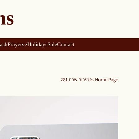
ns
ash
Prayers
Holidays
Sale
Contact
Home Page
>
זמירות שבת 281