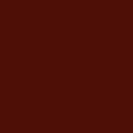
Chumashim
Tehilim {Psalms)
Holidays
Special Prayers
Sale
Contact us
information
Store Policy
Shipping and warranty
Personalized Embossing Fee
payment
Company offices
David Yellin 48, Jerusalem
Telephone answering service Sunday-Thursday from 9:00 AM to
7:00 PM
02-5373077