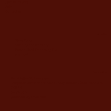
Special Prayers
Sale
Contact us
information
Store Policy
Shipping and warranty
Personalized Embossing Fee
payment
Company offices
David Yellin 48, Jerusalem
Telephone answering service Sunday-Thursday from 9:00 AM to
7:00 PM
02-5373077
yahalomavi@gmail.com