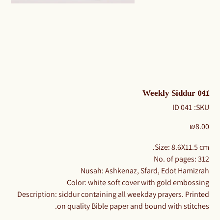
Weekly Siddur 041
SKU
ID 041
SKU:
ID
041
Price
₪8.00
​​​​​​Size: 8.6X11.5 cm.
No. of pages: 312
Nusah: Ashkenaz, Sfard, Edot Hamizrah
Color: white soft cover with gold embossing
Description: siddur containing all weekday prayers. Printed
on quality Bible paper and bound with stitches.