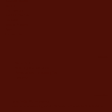
Kiddush Books
Sidurim
Chumashim
Tehilim {Psalms)
Holidays
Special Prayers
Sale
Contact us
information
Store Policy
Shipping and warranty
Personalized Embossing Fee
payment
Company offices
David Yellin 48, Jerusalem
Telephone answering service Sunday-Thursday from 9:00 AM to
7:00 PM