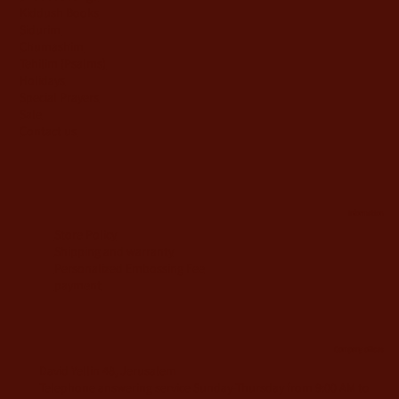
Kiddush Books
Sidurim
Chumashim
Tehilim {Psalms)
Holidays
Special Prayers
Sale
Contact us
information
Store Policy
Shipping and warranty
Personalized Embossing Fee
payment
Company offices
David Yellin 48, Jerusalem
Telephone answering service Sunday-Thursday from 9:00 AM to